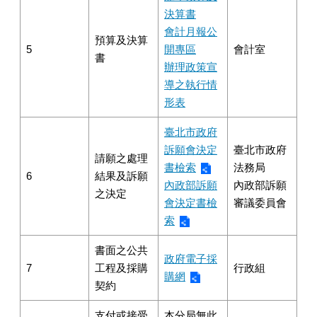
決算書
會計月報公
預算及決算
5
開專區
會計室
書
辦理政策宣
導之執行情
形表
臺北市政府
訴願會決定
臺北市政府
請願之處理
書檢索
法務局
6
結果及訴願
內政部訴願
內政部訴願
之決定
會決定書檢
審議委員會
索
書面之公共
政府電子採
7
工程及採購
行政組
購網
契約
支付或接受
本分局無此