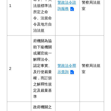
警政法令諮
警察局法規
1
法規標準法
詢服務
室
所定之命
令、法規命
令及地方自
治法規
府機關為協
助下級機關
或屬官統一
解釋法令、
認定事實、
警政法令釋
警察局法規
2
及行使裁量
示查詢
室
權，而訂頒
之解釋性規
定及裁量基
準
政府機關之