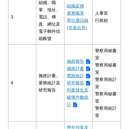
組織、職
組織架構
掌、地址、
業務職掌
人事室
3
電話、傳
單位通訊錄
行政組
真、網址及
(含派出所)
電子郵件信
箱帳號
警察局秘書
室
施政報告
警察局秘書
施政計畫
室
施政計畫、
警政統計
警察局統計
4
業務統計及
研究報告
室
研究報告
刑案發生及
警察局秘書
破獲件數統
室
計
警察局統計
室
歷年預算及