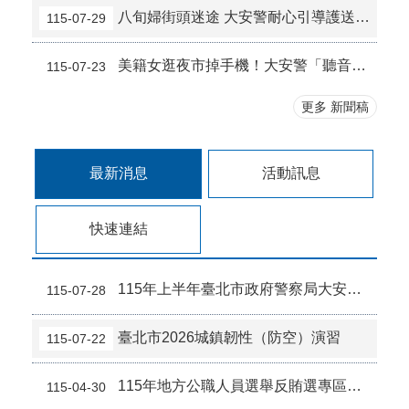
八旬婦街頭迷途 大安警耐心引導護送與友會合
115-07-29
美籍女逛夜市掉手機！大安警「聽音辨位」撬開水溝蓋神救援
115-07-23
更多 新聞稿
最新消息
活動訊息
快速連結
115年上半年臺北市政府警察局大安分局發布刑案新聞違反偵查不公開規定檢討報告
115-07-28
臺北市2026城鎮韌性（防空）演習
115-07-22
115年地方公職人員選舉反賄選專區（檢舉管道及情資窗口）
115-04-30