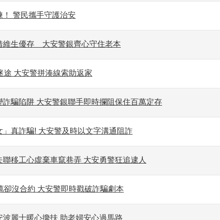
練！ 警民攜手守護治安
借維生優存 大安警銀齊心守住老本
迷途 大安警拼湊線索助返家
變詐騙陷阱 大安警銀聯手即時攔阻保住百萬定存
」真詐騙! 大安警及時以文字溝通阻詐
失聯移工心虛棄車竄巷弄 大安勇警狂追逮人
萬卻沒合約 大安警即時戳破詐騙劇本
安波麗士暖心攙扶 助老婦安心過馬路