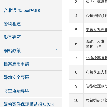
稱「付購屋尾
3
台北通-TaipeiPASS
八旬婦街頭
4
警網相連
美籍女逛夜
5
影音專區
識詐、反毒
6
警政工作
網站政策
北檢檢察長
7
檔案應用申請
八旬翁無力
8
婦幼安全專區
信徒欲匯款助
9
防空避難專區
六旬婦街頭
10
婦幼案件保護權益須知(QR