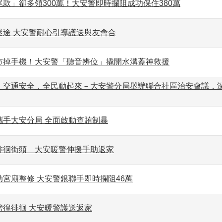
款」卻多領300萬！大安警即時攔阻成功保住380萬
迷途 大安警耐心引導護送與友會合
市掉手機！大安警「聽音辨位」撬開水溝蓋神救援
、交通安全，全民動起來－大安警分局舉辦聯合社區治安會議，
攜手大安分局 全面啟動查賄制暴
徘徊街頭 大安暖警伸援手助返家
宮廟整修 大安警銀聯手即時攔阻46萬
徬徨徘徊 大安暖警護送返家