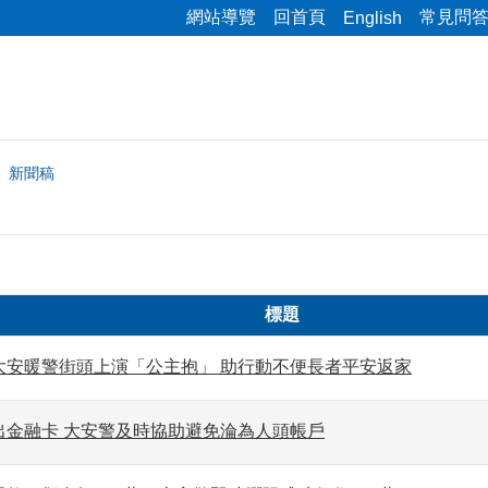
網站導覽
回首頁
常見問
English
新聞稿
標題
大安暖警街頭上演「公主抱」 助行動不便長者平安返家
出金融卡 大安警及時協助避免淪為人頭帳戶