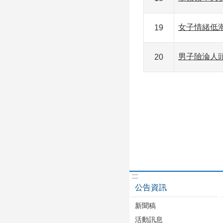
女子情緒低
19
男子險淪人
20
:::
公告資訊
新聞稿
活動訊息