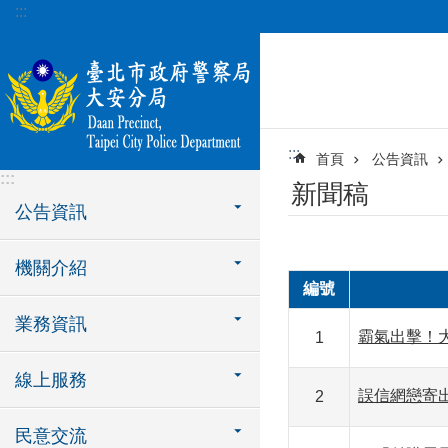
:::
跳到主要內容區塊
:::
首頁
公告資訊
:::
新聞稿
公告資訊
機關介紹
編號
業務資訊
霸氣出擊！
1
線上服務
誤信網戀寄
2
民意交流