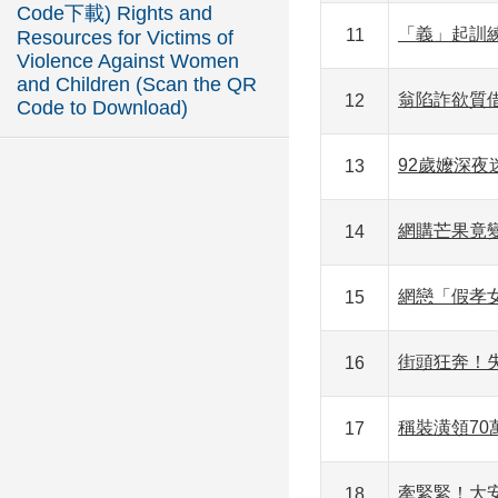
Code下載) Rights and
「義」起訓
11
Resources for Victims of
Violence Against Women
and Children (Scan the QR
翁陷詐欲質
12
Code to Download)
92歲嬤深夜
13
網購芒果竟
14
網戀「假孝女
15
街頭狂奔！
16
稱裝潢領70
17
牽緊緊！大
18